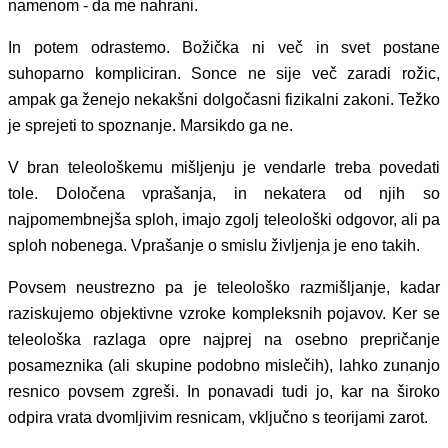
namenom - da me nahrani.
In potem odrastemo. Božička ni več in svet postane
suhoparno kompliciran. Sonce ne sije več zaradi rožic,
ampak ga ženejo nekakšni dolgočasni fizikalni zakoni. Težko
je sprejeti to spoznanje. Marsikdo ga ne.
V bran teleološkemu mišljenju je vendarle treba povedati
tole. Določena vprašanja, in nekatera od njih so
najpomembnejša sploh, imajo zgolj teleološki odgovor, ali pa
sploh nobenega. Vprašanje o smislu življenja je eno takih.
Povsem neustrezno pa je teleološko razmišljanje, kadar
raziskujemo objektivne vzroke kompleksnih pojavov. Ker se
teleološka razlaga opre najprej na osebno prepričanje
posameznika (ali skupine podobno mislečih), lahko zunanjo
resnico povsem zgreši. In ponavadi tudi jo, kar na široko
odpira vrata dvomljivim resnicam, vključno s teorijami zarot.