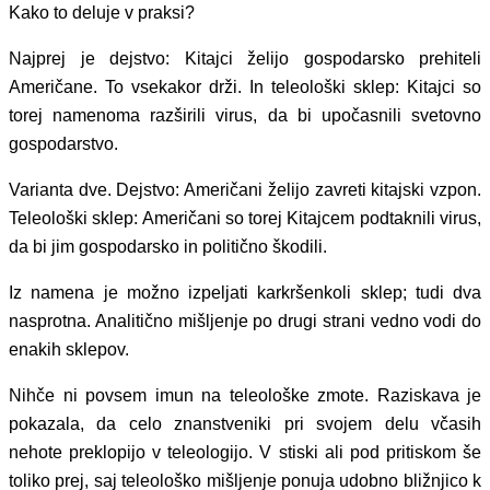
Kako to deluje v praksi?
Najprej je dejstvo: Kitajci želijo gospodarsko prehiteli
Američane. To vsekakor drži. In teleološki sklep: Kitajci so
torej namenoma razširili virus, da bi upočasnili svetovno
gospodarstvo.
Varianta dve. Dejstvo: Američani želijo zavreti kitajski vzpon.
Teleološki sklep: Američani so torej Kitajcem podtaknili virus,
da bi jim gospodarsko in politično škodili.
Iz namena je možno izpeljati karkršenkoli sklep; tudi dva
nasprotna. Analitično mišljenje po drugi strani vedno vodi do
enakih sklepov.
Nihče ni povsem imun na teleološke zmote. Raziskava je
pokazala, da celo znanstveniki pri svojem delu včasih
nehote preklopijo v teleologijo. V stiski ali pod pritiskom še
toliko prej, saj teleološko mišljenje ponuja udobno bližnjico k