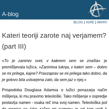
A-blog
BLOG
|
IGRE
|
ARHIV
Kateri teoriji zarote naj verjamem?
(part III)
»
To je zanimiv svet, v katerem sem se znašla
« je
premišljevala lužica. »
Zanimiva luknja, v kateri sem – dobro
se mi prilega, kajne? Pravzaprav se mi prilega tako dobro, da
je gotovo bila ustvarjena zato, da sem jaz v njej.
«
Prispodoba Douglasa Adamsa o lužici ponazarja način
mišljenja, ki mu pravimo teleološki. Tako mišljenje v ospredje
postavlja namen - vsaka reč ima svoj namen. Teleološka pot
do resnice se tako začne pri namenu in od tam vodi k