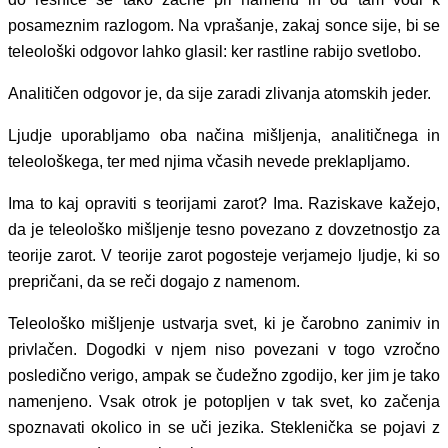
posameznim razlogom. Na vprašanje, zakaj sonce sije, bi se
teleološki odgovor lahko glasil: ker rastline rabijo svetlobo.
Analitičen odgovor je, da sije zaradi zlivanja atomskih jeder.
Ljudje uporabljamo oba načina mišljenja, analitičnega in
teleološkega, ter med njima včasih nevede preklapljamo.
Ima to kaj opraviti s teorijami zarot? Ima. Raziskave kažejo,
da je teleološko mišljenje tesno povezano z dovzetnostjo za
teorije zarot. V teorije zarot pogosteje verjamejo ljudje, ki so
prepričani, da se reči dogajo z namenom.
Teleološko mišljenje ustvarja svet, ki je čarobno zanimiv in
privlačen. Dogodki v njem niso povezani v togo vzročno
posledično verigo, ampak se čudežno zgodijo, ker jim je tako
namenjeno. Vsak otrok je potopljen v tak svet, ko začenja
spoznavati okolico in se uči jezika. Steklenička se pojavi z